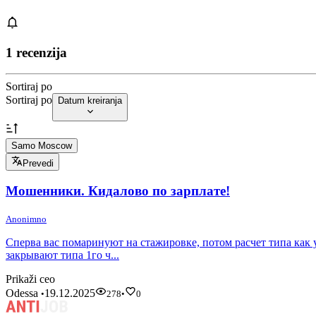
1 recenzija
Sortiraj po
Sortiraj po
Datum kreiranja
Samo Moscow
Prevedi
Мошенники. Кидалово по зарплате!
Anonimno
Сперва вас помаринуют на стажировке, потом расчет типа как у
закрывают типа 1го ч...
Prikaži ceo
Odessa
19.12.2025
•
278
•
0