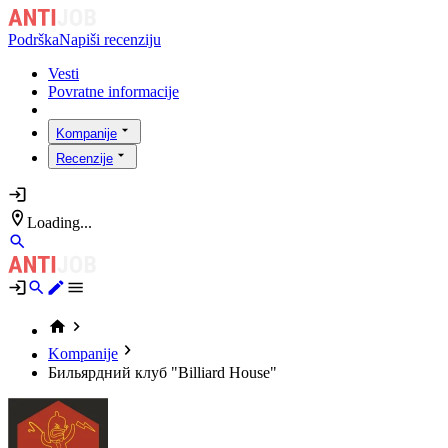
Podrška
Napiši recenziju
Vesti
Povratne informacije
Kompanije
Recenzije
Loading...
Kompanije
Бильярдний клуб "Billiard House"