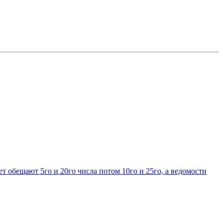
ет обещают 5го и 20го числа потом 10го и 25го, а ведомости