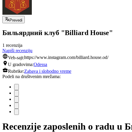
Prevedi
Бильярдний клуб "Billiard House"
1 recenzija
Napiši recenziju
Veb-sajt:
https://www.instagram.com/billiard.house.od/
U gradovima:
Odessa
Rubrike:
Zabava i slobodno vreme
Podeli na društvenim mrežama:
Recenzije zaposlenih o radu u