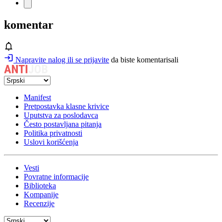
komentar
Napravite nalog ili se prijavite
da biste komentarisali
Manifest
Pretpostavka klasne krivice
Uputstva za poslodavca
Često postavljana pitanja
Politika privatnosti
Uslovi korišćenja
Vesti
Povratne informacije
Biblioteka
Kompanije
Recenzije