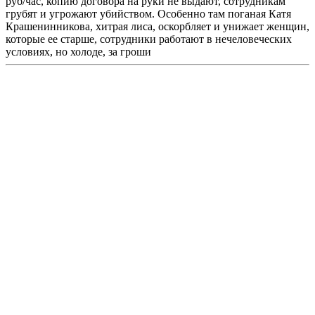
руб/час, копию договора на руки не выдают, сотрудникам
грубят и угрожают убийством. Особенно там поганая Катя
Крашенинникова, хитрая лиса, оскорбляет и унижает женщин,
которые ее старше, сотрудники работают в нечеловеческих
условиях, но холоде, за гроши