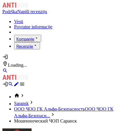
Podrška
Napiši recenziju
Vesti
Povratne informacije
Kompanije
Recenzije
Loading...
Saransk
ООО ЧОО ГК Альфа-Безопасность
ООО ЧОО ГК
Альфа-Безопасн...
Мошеннический ЧОП Саранск