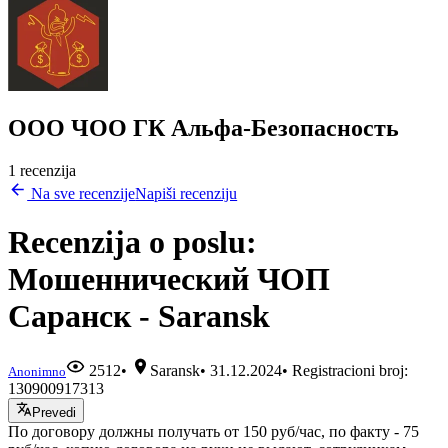
ООО ЧОО ГК Альфа-Безопасность
1 recenzija
Na sve recenzije
Napiši recenziju
Recenzija o poslu:
Мошеннический ЧОП
Саранск - Saransk
2512
•
Saransk
•
31.12.2024
• Registracioni broj:
Anonimno
130900917313
Prevedi
По договору должны получать от 150 руб/час, по факту - 75