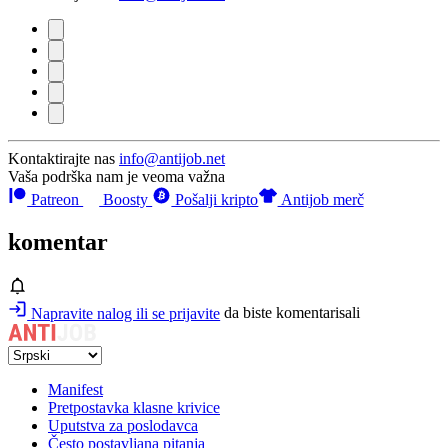
Kontaktirajte nas
info@antijob.net
Vaša podrška nam je veoma važna
Patreon
Boosty
Pošalji kripto
Antijob merč
komentar
Napravite nalog ili se prijavite
da biste komentarisali
Manifest
Pretpostavka klasne krivice
Uputstva za poslodavca
Često postavljana pitanja