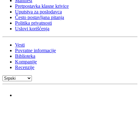
Manifest
Pretpostavka klasne krivice
Uputstva za poslodavca
Često postavljana pitanja
Politika privatnosti
Uslovi korišćenja
Vesti
Povratne informacije
Biblioteka
Kompanije
Recenzije