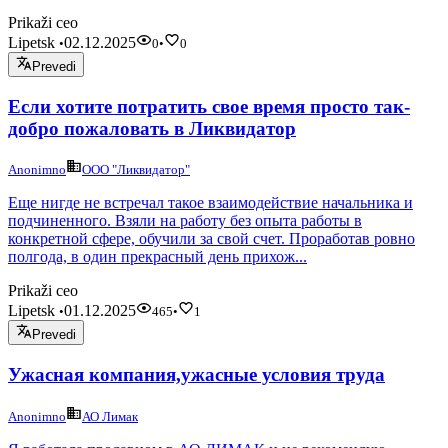
Prikaži ceo
Lipetsk
02.12.2025
•
0
•
0
Prevedi
Если хотите потратить свое время просто так-
добро пожаловать в Ликвидатор
Anonimno
ООО "Ликвидатор"
Еще нигде не встречал такое взаимодействие начальника и
подчиненного. Взяли на работу без опыта работы в
конкретной сфере, обучили за свой счет. Проработав ровно
полгода, в один прекрасный день прихож...
Prikaži ceo
Lipetsk
01.12.2025
•
465
•
1
Prevedi
Ужасная компания,ужасные условия труда
Anonimno
АО Лимак