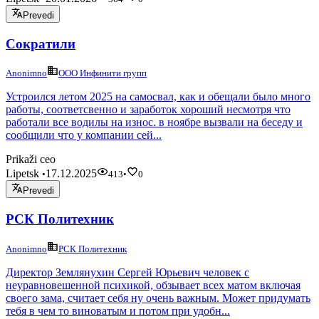
Prevedi
Сократили
Anonimno
ООО Инфинити групп
Устроился летом 2025 на самосвал, как и обещали было много
работы, соответсвенно и заработок хороший несмотря что
работали все водилы на износ. в ноябре вызвали на беседу и
сообщили что у компании сей...
Prikaži ceo
Lipetsk
17.12.2025
•
413
•
0
Prevedi
РСК Политехник
Anonimno
РСК Политехник
Директор Землянухин Сергей Юрьевич человек с
неуравновешенной психикой, обзывает всех матом включая
своего зама, считает себя ну очень важным. Может придумать
тебя в чем то виноватым и потом при удобн...