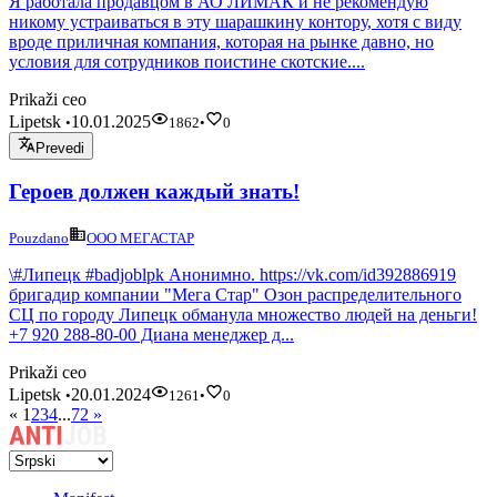
Я работала продавцом в АО ЛИМАК и не рекомендую
никому устраиваться в эту шарашкину контору, хотя с виду
вроде приличная компания, которая на рынке давно, но
условия для сотрудников поистине скотские....
Prikaži ceo
Lipetsk
10.01.2025
•
1862
•
0
Prevedi
Героев должен каждый знать!
Pouzdano
ООО МЕГАСТАР
\#Липецк #badjoblpk Анонимно. https://vk.com/id392886919
бригадир компании "Мега Стар" Озон распределительного
СЦ по городу Липецк обманула множество людей на деньги!
+7 920 288-80-00 Диана менеджер д...
Prikaži ceo
Lipetsk
20.01.2024
•
1261
•
0
«
1
2
3
4
...
72
»