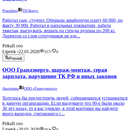
Pouzdano
ТЦ Бонус
Работал сын, студент. Обещали заработную плату 60 000, по
факту 39 000. Работал в напольных покрытиях, работа
тяжелая, выгружать, вешать на стенды рулоны по 200 кг.
Директор со слов сотрудников не аде...
Prikaži ceo
Lipetsk
22.01.2026
•
357
•
0
Prevedi
ООО Грандэнерго, шараж-монтаж, серая
зарплата, нарушение ТК РФ и иных законов
Anonimno
ООО «Грандэнерго»
Хотелось бы предостеречь людей, собирающихся устраиваться
в данную организацию. Если выдумаете что 90-е были около
30 лет назад, то я вас удивлю, в этой конторке вы найдите
ярого выходца, считающего с...
Prikaži ceo
Lipetsk
20.01.2026
•
364
•
0