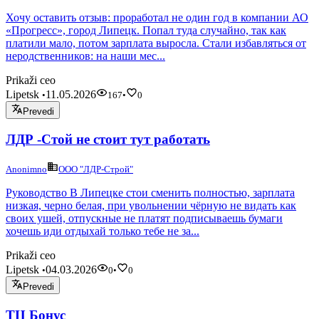
Хочу оставить отзыв: проработал не один год в компании АО
«Прогресс», город Липецк. Попал туда случайно, так как
платили мало, потом зарплата выросла. Стали избавляться от
неродственников: на наши мес...
Prikaži ceo
Lipetsk
11.05.2026
•
167
•
0
Prevedi
ЛДР -Стой не стоит тут работать
Anonimno
ООО "ЛДР-Строй"
Руководство В Липецке стои сменить полностью, зарплата
низкая, черно белая, при увольнении чёрную не видать как
своих ушей, отпускные не платят подписываешь бумаги
хочешь иди отдыхай только тебе не за...
Prikaži ceo
Lipetsk
04.03.2026
•
0
•
0
Prevedi
ТЦ Бонус