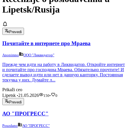
Lipetsk/Rusija
Prevedi
Почитайте в интернете про Мраева
Anonimno
ООО "Ликвидатор"
Прежде чем идти на работу в Ликвидатор. Откройте интернет
и почитайте про господина Мраева. Обязательно прочтите! И
сделаете вывод идти или нет в данную канторку. Постоянная
текучка у них. Думайте л...
Prikaži ceo
Lipetsk
21.05.2026
•
150
•
0
Prevedi
АО "ПРОГРЕСС"
Pouzdano
АО "ПРОГРЕСС"