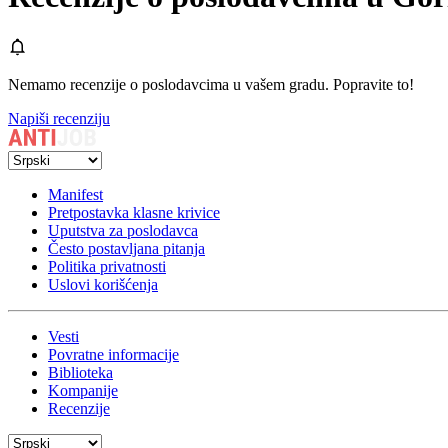
Nemamo recenzije o poslodavcima u vašem gradu. Popravite to!
Napiši recenziju
Manifest
Pretpostavka klasne krivice
Uputstva za poslodavca
Često postavljana pitanja
Politika privatnosti
Uslovi korišćenja
Vesti
Povratne informacije
Biblioteka
Kompanije
Recenzije