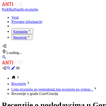
Podrška
Napiši recenziju
Vesti
Povratne informacije
Kompanije
Recenzije
Loading...
Recenzije
Lista recenzija po regionima
Lista recenzija po region...
Recenzije u gradu Gori/Gruzija
Recenzije o poslodavcima u Gor