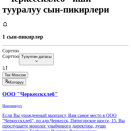
тууралуу сын-пикирлери
1 сын-пикирлер
Сорттоо
Сорттоо
Түзүлгөн датасы
Тек Moscow
Которуу
ООО "Черкесскхлеб"
Ишенимдүү
Если Вы урожденный мазохист, Вам самое место в ООО
"Черкесскхлеб", по адр.Черкесск, Пятигорское шоссе, 15. Вы
прослушаете монолог улыбчивого директора, души