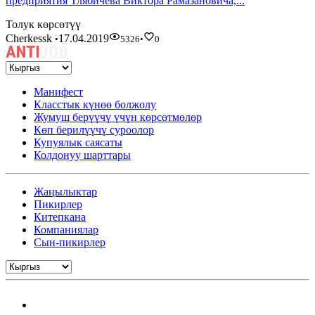
предприятия Тлябичева Виктора Рамазановича,...
Толук көрсөтүү
Cherkessk
17.04.2019
•
5326
•
0
Манифест
Класстык күнөө болжолу
Жумуш берүүчү үчүн көрсөтмөлөр
Көп берилүүчү суроолор
Купуялык саясаты
Колдонуу шарттары
Жаңылыктар
Пикирлер
Китепкана
Компаниялар
Сын-пикирлер