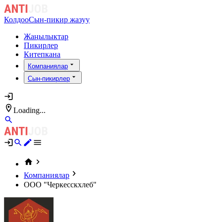
Колдоо
Сын-пикир жазуу
Жаңылыктар
Пикирлер
Китепкана
Компаниялар
Сын-пикирлер
Loading...
Компаниялар
ООО "Черкесскхлеб"