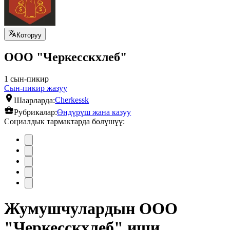
Которуу
ООО "Черкесскхлеб"
1 сын-пикир
Сын-пикир жазуу
Шаарларда:
Cherkessk
Рубрикалар:
Өндүрүш жана казуу
Социалдык тармактарда бөлүшүү:
Жумушчулардын ООО
"Черкесскхлеб" иши