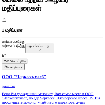
மதிப்புரைகள்
1 மதிப்புரை
வரிசைப்படுத்து
வரிசைப்படுத்து
உருவாக்கப்பட்ட த…
Moscow மட்டுமே
மொழிபெயர்
ООО "Черкесскхлеб"
நம்பகமான
Если Вы урожденный мазохист, Вам самое место в ООО
"Черкесскхлеб", по адр.Черкесск, Пятигорское шоссе, 15. Вы
прослушаете монолог улыбчивого директора, души