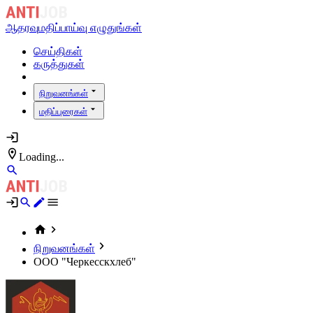
ஆதரவு
மதிப்பாய்வு எழுதுங்கள்
செய்திகள்
கருத்துகள்
நிறுவனங்கள்
மதிப்புரைகள்
Loading...
நிறுவனங்கள்
ООО "Черкесскхлеб"