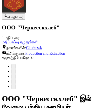
மொழிபெயர்
ООО "Черкесскхлеб"
1 மதிப்புரை
மதிப்பாய்வு எழுதுங்கள்
நகரங்களில்:
Cherkessk
ரப்ரிக்குகள்:
Production and Extraction
சமூகத்தில் பகிரவும்:
ООО "Черкесскхлеб" இல்
வேலை பற்றிய ஊழியர்