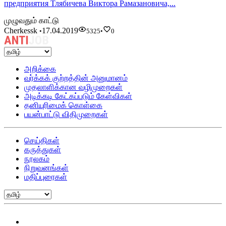
предприятия Тлябичева Виктора Рамазановича,...
முழுவதும் காட்டு
Cherkessk
17.04.2019
•
5325
•
0
அறிக்கை
வர்க்கக் குற்றத்தின் அனுமானம்
முதலாளிக்கான வழிமுறைகள்
அடிக்கடி கேட்கப்படும் கேள்விகள்
தனியுரிமைக் கொள்கை
பயன்பாட்டு விதிமுறைகள்
செய்திகள்
கருத்துகள்
நூலகம்
நிறுவனங்கள்
மதிப்புரைகள்