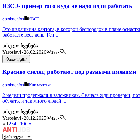
ЯЗСЭ- пример того куда не надо идти работать
ანონიმური
ЯЗСЭ
Это шарашкина кантора, в которой беспорядок в плане оснастки
работаете весь день. Ген...
სრული ჩვენება
Yaroslavl
26.02.2026
•
283
•
0
თარგმნა
Красиво стелят, работают под разными именами
ანონიმური
Кип монтаж
2 недели продержали в заложниках. Сначала жди проверки, пот
обучать, и так много людей ...
სრული ჩვენება
Yaroslavl
20.12.2025
•
425
•
0
«
1
2
3
4
...
106
»