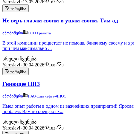
Yaroslavl
13.05.2026
•
162
•
0
თარგმნა
Не верь глазам своим и ушам своим. Там ад
ანონიმური
ООО Грамота
В этой компании процветает не помощь ближнему своему и хрен
при чем максимально ...
სრული ჩვენება
Yaroslavl
30.04.2026
•
168
•
0
თარგმნა
Гниющее НПЗ
ანონიმური
ПАО Славнефть-ЯНОС
Имел опыт работы в одном из важнейших предприятий Ярославл
проблем. Вам по обещают х...
სრული ჩვენება
Yaroslavl
30.04.2026
•
183
•
0