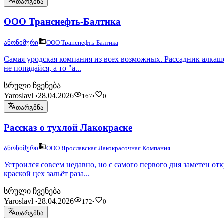
თარგმნა
ООО Транснефть-Балтика
ანონიმური
ООО Транснефть-Балтика
Самая уродская компания из всех возможных. Рассадник алкаше
не попадайся, а то "а...
სრული ჩვენება
Yaroslavl
28.04.2026
•
167
•
0
თარგმნა
Рассказ о тухлой Лакокраске
ანონიმური
ООО Ярославская Лакокрасочная Компания
Устроился совсем недавно, но с самого первого дня заметен от
краской цех зальёт раза...
სრული ჩვენება
Yaroslavl
28.04.2026
•
172
•
0
თარგმნა