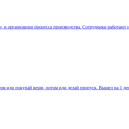
, и организации процесса производства. Сотрудники работают не
ом иди покупай вещи, потом иди делай пропуск. Вышел на 1 ден