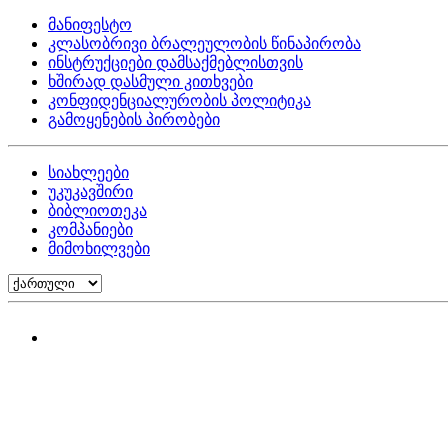
მანიფესტო
კლასობრივი ბრალეულობის წინაპირობა
ინსტრუქციები დამსაქმებლისთვის
ხშირად დასმული კითხვები
კონფიდენციალურობის პოლიტიკა
გამოყენების პირობები
სიახლეები
უკუკავშირი
ბიბლიოთეკა
კომპანიები
მიმოხილვები