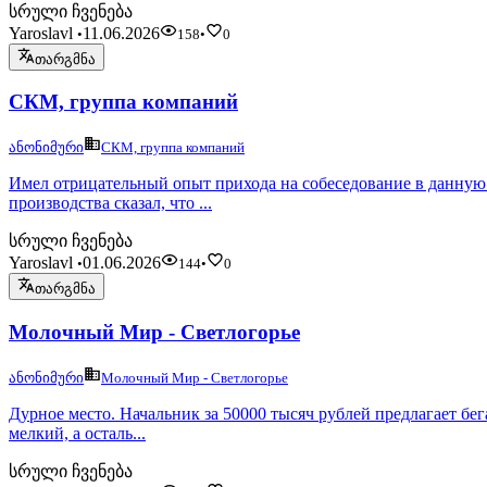
სრული ჩვენება
Yaroslavl
11.06.2026
•
158
•
0
თარგმნა
СКМ, группа компаний
ანონიმური
СКМ, группа компаний
Имел отрицательный опыт прихода на собеседование в данную 
производства сказал, что ...
სრული ჩვენება
Yaroslavl
01.06.2026
•
144
•
0
თარგმნა
Молочный Мир - Светлогорье
ანონიმური
Молочный Мир - Светлогорье
Дурное место. Начальник за 50000 тысяч рублей предлагает бега
мелкий, а осталь...
სრული ჩვენება