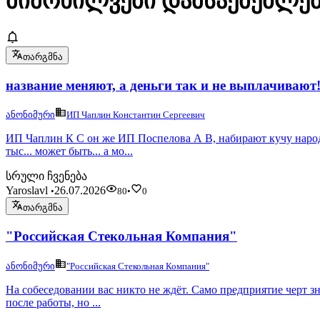
მიმოხილვები დამსაქმებლების
თარგმნა
название меняют, а деньги так и не выплачивают!
ანონიმური
ИП Чаплин Константин Сергеевич
ИП Чаплин К С он же ИП Поспелова А В, набирают кучу народа 
тыс... может быть... а мо...
სრული ჩვენება
Yaroslavl
26.07.2026
•
80
•
0
თარგმნა
"Российская Стекольная Компания"
ანონიმური
"Российская Стекольная Компания"
На собеседовании вас никто не ждёт. Само предприятие черт зна
после работы, но ...