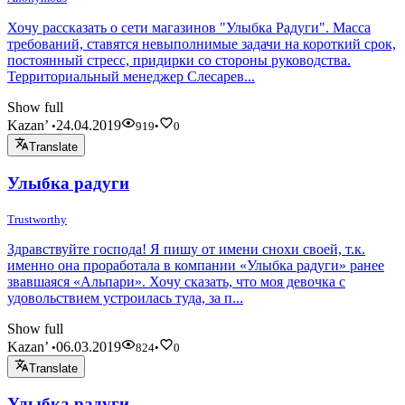
Хочу рассказать о сети магазинов "Улыбка Радуги". Масса
требований, ставятся невыполнимые задачи на короткий срок,
постоянный стресс, придирки со стороны руководства.
Территориальный менеджер Слесарев...
Show full
Kazan’
24.04.2019
•
919
•
0
Translate
Улыбка радуги
Trustworthy
Здравствуйте господа! Я пишу от имени снохи своей, т.к.
именно она проработала в компании «Улыбка радуги» ранее
звавшаяся «Альпари». Хочу сказать, что моя девочка с
удовольствием устроилась туда, за п...
Show full
Kazan’
06.03.2019
•
824
•
0
Translate
Улыбка радуги