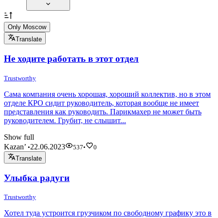
Only Moscow
Translate
Не ходите работать в этот отдел
Trustworthy
Сама компания очень хорошая, хороший коллектив, но в этом
отделе КРО сидит руководитель, которая вообще не имеет
представления как руководить. Парикмахер не может быть
руководителем. Грубит, не слышит...
Show full
Kazan’
22.06.2023
•
537
•
0
Translate
Улыбка радуги
Trustworthy
Хотел туда устроится грузчиком по свободному графику это в