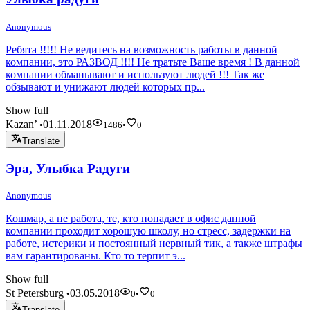
Anonymous
Ребята !!!!! Не ведитесь на возможность работы в данной
компании, это РАЗВОД !!!! Не тратьте Ваше время ! В данной
компании обманывают и используют людей !!! Так же
обзывают и унижают людей которых пр...
Show full
Kazan’
01.11.2018
•
1486
•
0
Translate
Эра, Улыбка Радуги
Anonymous
Кошмар, а не работа, те, кто попадает в офис данной
компании проходит хорошую школу, но стресс, задержки на
работе, истерики и постоянный нервный тик, а также штрафы
вам гарантированы. Кто то терпит э...
Show full
St Petersburg
03.05.2018
•
0
•
0
Translate