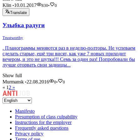
Klin
10.01.2017
•
830
•
0
Translate
Улыбка радуги
Trustworthy
. Планограммы меняются раз в неделю-полторы. Не успеваем
сделать старые, ещё три висят, как уже 7 новых приходит
вечером, и это не шутка!!! Семь за один раз! Попробовали бы
лучше оторвать свои задницы...
Show full
Murmansk
22.08.2016
•
0
•
0
«
1
2
»
Manifesto
Presumption of class culpability
Instructions for the employer
Frequently asked questions
Privacy policy
Terms of use