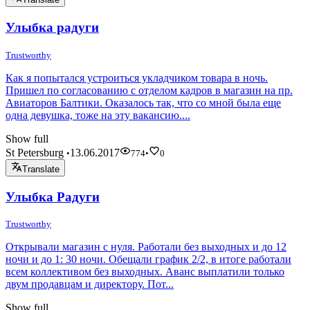
Улыбка радуги
Trustworthy
Как я попытался устроиться укладчиком товара в ночь.
Пришел по согласованию с отделом кадров в магазин на пр.
Авиаторов Балтики. Оказалось так, что со мной была еще
одна девушка, тоже на эту вакансию....
Show full
St Petersburg
13.06.2017
•
774
•
0
Translate
Улыбка Радуги
Trustworthy
Открывали магазин с нуля. Работали без выходных и до 12
ночи и до 1: 30 ночи. Обещали график 2/2, в итоге работали
всем коллективом без выходных. Аванс выплатили только
двум продавцам и директору. Пот...
Show full