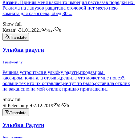
Казани. Принял меня какой-то имбецил рассказав порядки их.
Реклама на лапухов ращитана столовой нет место нею
комната для разогрева, обед 30 ...
Show full
Kazan’
31.01.2021
•
792
•
0
Translate
Улыбка радуги
Trustworthy
Решила устроиться в улыбку радуги,продавцом-
кассиром,почитала отзывы,решила что может мне повезёт
больше тех кто их оставляет,не тут то было,оставила отклик
на вакансию,на мой отклик пришло приглашени...
Show full
St Petersburg
07.12.2019
•
0
•
0
Translate
Улыбка Радуги
Anonymous