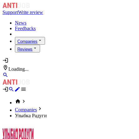
Support
Write review
News
Feedbacks
Companies
Reviews
Loading...
Companies
Улыбка Радуги