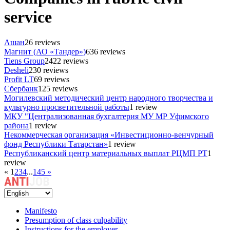
service
Ашан
26 reviews
Магнит (АО «Тандер»)
636 reviews
Tiens Group
2422 reviews
Desheli
230 reviews
Profit LT
69 reviews
Сбербанк
125 reviews
Могилевский методический центр народного творчества и
культурно просветительной работы
1 review
МКУ "Централизованная бухгалтерия МУ МР Уфимского
района
1 review
Некоммерческая организация «Инвестиционно-венчурный
фонд Республики Татарстан»
1 review
Республиканский центр материальных выплат РЦМП РТ
1
review
«
1
2
3
4
...
145
»
Manifesto
Presumption of class culpability
Instructions for the employer