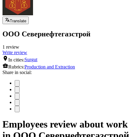
Translate
ООО Севернефтегазстрой
1 review
Write review
In cities:
Surgut
Rubrics:
Production and Extraction
Share in social:
Employees review about work
in ООО Севернефтегазстрой