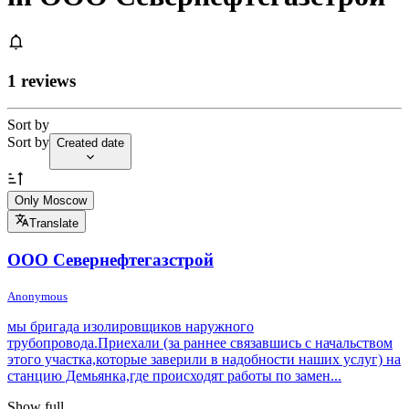
1 reviews
Sort by
Sort by
Created date
Only Moscow
Translate
ООО Севернефтегазстрой
Anonymous
мы бригада изолировщиков наружного
трубопровода.Приехали (за раннее связавшись с начальством
этого участка,которые заверили в надобности наших услуг) на
станцию Демьянка,где происходят работы по замен...
Show full