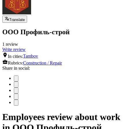
Translate
ООО Профиль-строй
1 review
Write review
In cities:
Tambov
Rubrics:
Construction / Repair
Share in social:
Employees review about work
in ООО Профиль-строй