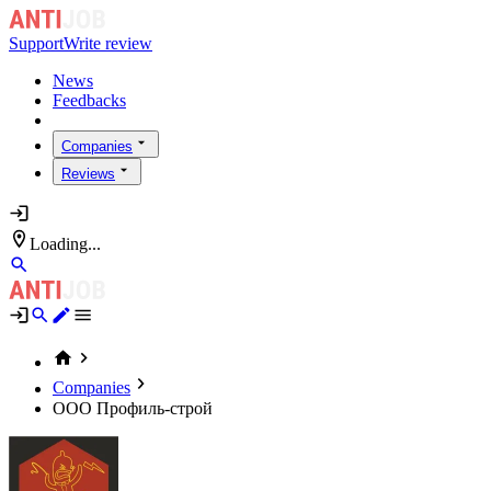
Support
Write review
News
Feedbacks
Companies
Reviews
Loading...
Companies
ООО Профиль-строй