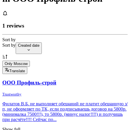
1 reviews
Sort by
Sort by
Created date
Only Moscow
Translate
ООО Профиль-строй
Trustworthy
Филатов В.Б. не выполняет обещаний не платит обещанную з/
п, не оформляет по ТК, если подписываешь договор на 5800р.
(минималка 7500!!!), то 5800р. (минус налог!!!!) и получишь
при расчёте!!!! Сейчас по...
Show full