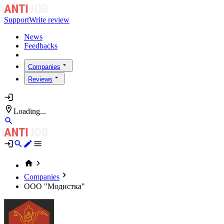
Support
Write review
News
Feedbacks
Companies
Reviews
Loading...
Companies
ООО "Модистка"