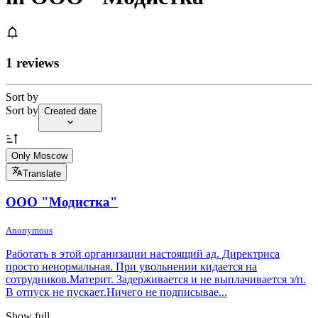
1 reviews
Sort by
Sort by
Created date
Only Moscow
Translate
ООО "Модистка"
Anonymous
Работать в этой организации настоящий ад. Директриса
просто ненормальная. При увольнении кидается на
сотрудников.Материт. Задерживается и не выплачивается з/п.
В отпуск не пускает.Ничего не подписывае...
Show full