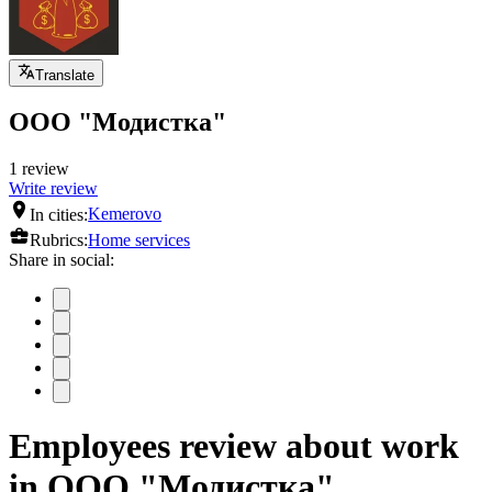
Translate
ООО "Модистка"
1 review
Write review
In cities:
Kemerovo
Rubrics:
Home services
Share in social:
Employees review about work
in ООО "Модистка"