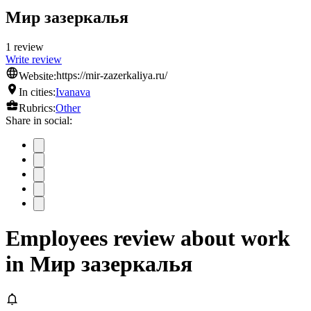
Мир зазеркалья
1 review
Write review
Website:
https://mir-zazerkaliya.ru/
In cities:
Ivanava
Rubrics:
Other
Share in social:
Employees review about work
in Мир зазеркалья