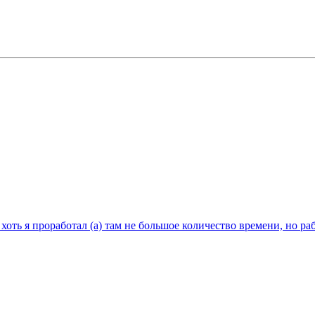
 хоть я проработал (а) там не большое количество времени, но р