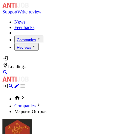
Support
Write review
News
Feedbacks
Companies
Reviews
Loading...
Companies
Марьин Остров