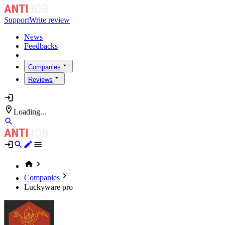
Support
Write review
News
Feedbacks
Companies
Reviews
Loading...
Companies
Luckyware pro