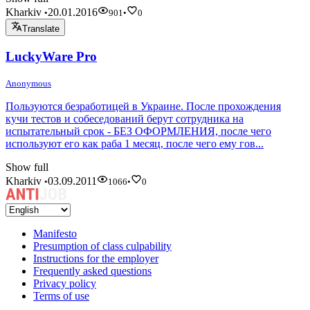
Kharkiv
20.01.2016
•
901
•
0
Translate
LuckyWare Pro
Anonymous
Пользуются безработицей в Украине. После прохождения
кучи тестов и собеседований берут сотрудника на
испытательный срок - БЕЗ ОФОРМЛЕНИЯ, после чего
используют его как раба 1 месяц, после чего ему гов...
Show full
Kharkiv
03.09.2011
•
1066
•
0
Manifesto
Presumption of class culpability
Instructions for the employer
Frequently asked questions
Privacy policy
Terms of use