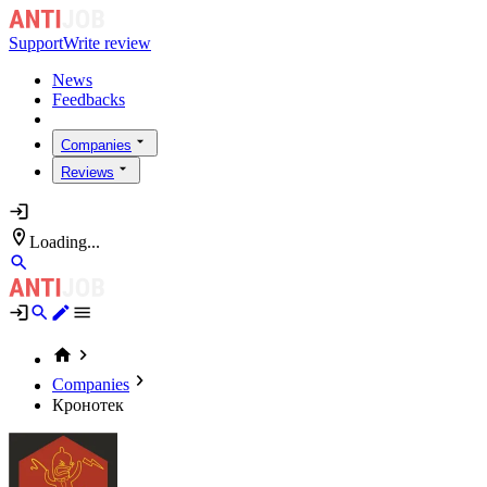
Support
Write review
News
Feedbacks
Companies
Reviews
Loading...
Companies
Кронотек