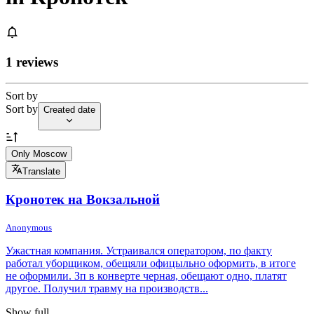
1 reviews
Sort by
Sort by
Created date
Only Moscow
Translate
Кронотек на Вокзальной
Anonymous
Ужастная компания. Устраивался оператором, по факту
работал уборщиком, обещяли офицыльно оформить, в итоге
не оформили. Зп в конверте черная, обещают одно, платят
другое. Получил травму на производств...
Show full