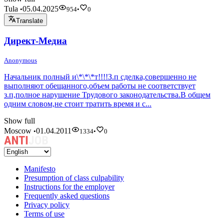
Tula
05.04.2025
•
954
•
0
Translate
Директ-Медиа
Anonymous
Начальник полный и\*\*\*т!!!!З.п сделка,совершенно не
выполняют обещанного,объем работы не соответствует
з.п,полное нарушение Трудового законодательства.В общем
одним словом,не стоит тратить время и с...
Show full
Moscow
01.04.2011
•
1334
•
0
Manifesto
Presumption of class culpability
Instructions for the employer
Frequently asked questions
Privacy policy
Terms of use