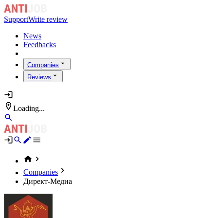
Support
Write review
News
Feedbacks
Companies
Reviews
Loading...
Companies
Директ-Медиа