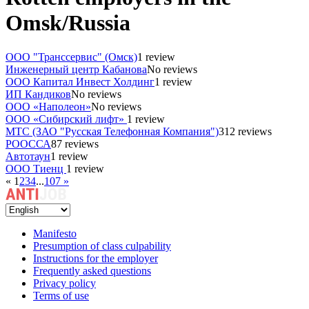
Omsk/Russia
ООО "Транссервис" (Омск)
1 review
Инженерный центр Кабанова
No reviews
ООО Капитал Инвест Холдинг
1 review
ИП Кандиков
No reviews
ООО «Наполеон»
No reviews
ООО «Сибирский лифт»
1 review
МТС (ЗАО "Русская Телефонная Компания")
312 reviews
РООССА
87 reviews
Автотаун
1 review
ООО Тиенц
1 review
«
1
2
3
4
...
107
»
Manifesto
Presumption of class culpability
Instructions for the employer
Frequently asked questions
Privacy policy
Terms of use