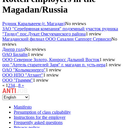
Magadan/Russia
Рудник Каральвеем (г. Магадан)
No reviews
ЗАО "Серебрянная компания" подземный участок рудника
"Тидид" пос.Дукат Омсукчанского района
1 review
Магаданский филиал ООО Сахалин Саппорт Сервисиз
No
reviews
Днепр голд
No reviews
ОАО Билайн
1 review
ООО Северное Золото, Кинросс Дальний Восток
1 review
ооо "Артель старателей Заря" г. магадан п. усть-нера
1 review
ОАО "Колымаэнерго"
1 review
ООО НПО "Атлант"
1 review
ООО "Граммм"
1 review
«
1
2
3
4
...
8
»
Manifesto
Presumption of class culpability
Instructions for the employer
Frequently asked questions
Privacy policy