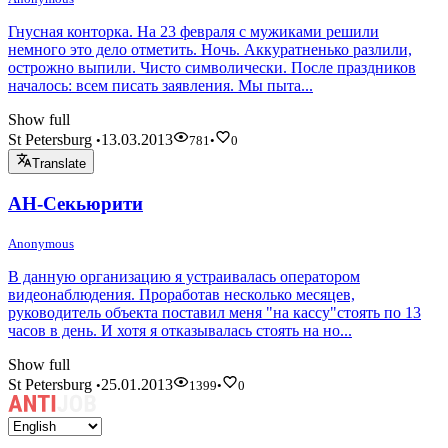
Гнусная конторка. На 23 февраля с мужиками решили
немного это дело отметить. Ночь. Аккуратненько разлили,
острожно выпили. Чисто символически. После праздников
началось: всем писать заявления. Мы пыта...
Show full
St Petersburg
13.03.2013
•
781
•
0
Translate
АН-Секьюрити
Anonymous
В данную организацию я устраивалась оператором
видеонаблюдения. Проработав несколько месяцев,
руководитель объекта поставил меня "на кассу"стоять по 13
часов в день. И хотя я отказывалась стоять на но...
Show full
St Petersburg
25.01.2013
•
1399
•
0