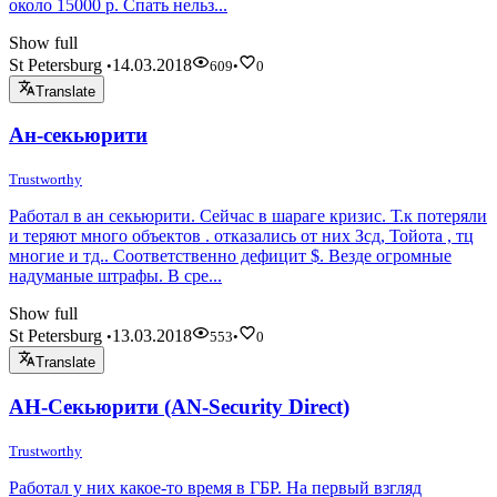
около 15000 р. Спать нельз...
Show full
St Petersburg
14.03.2018
•
609
•
0
Translate
Ан-секьюрити
Trustworthy
Работал в ан секьюрити. Сейчас в шараге кризис. Т.к потеряли
и теряют много объектов . отказались от них Зсд, Тойота , тц
многие и тд.. Соответственно дефицит $. Везде огромные
надуманые штрафы. В сре...
Show full
St Petersburg
13.03.2018
•
553
•
0
Translate
АН-Секьюрити (AN-Security Direct)
Trustworthy
Работал у них какое-то время в ГБР. На первый взгляд