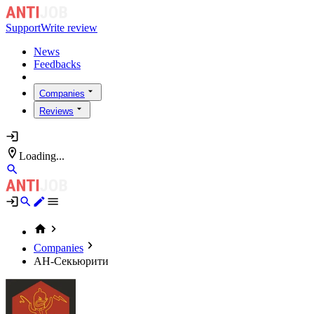
Support
Write review
News
Feedbacks
Companies
Reviews
Loading...
Companies
АН-Секьюрити