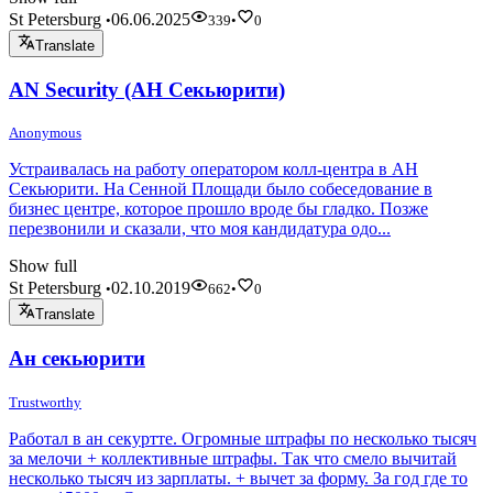
St Petersburg
06.06.2025
•
339
•
0
Translate
AN Security (АН Секьюрити)
Anonymous
Устраивалась на работу оператором колл-центра в АН
Секьюрити. На Сенной Площади было собеседование в
бизнес центре, которое прошло вроде бы гладко. Позже
перезвонили и сказали, что моя кандидатура одо...
Show full
St Petersburg
02.10.2019
•
662
•
0
Translate
Ан секьюрити
Trustworthy
Работал в ан секуртте. Огромные штрафы по несколько тысяч
за мелочи + коллективные штрафы. Так что смело вычитай
несколько тысяч из зарплаты. + вычет за форму. За год где то