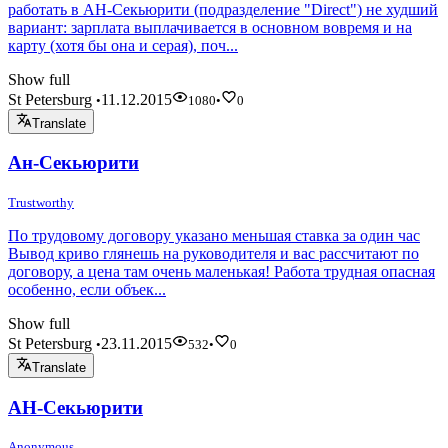
работать в АН-Секьюрити (подразделение "Direct") не худший
вариант: зарплата выплачивается в основном вовремя и на
карту (хотя бы она и серая), поч...
Show full
St Petersburg
11.12.2015
•
1080
•
0
Translate
Ан-Секьюрити
Trustworthy
По трудовому договору указано меньшая ставка за один час
Вывод криво глянешь на руководителя и вас рассчитают по
договору, а цена там очень маленькая! Работа трудная опасная
особенно, если объек...
Show full
St Petersburg
23.11.2015
•
532
•
0
Translate
АН-Секьюрити
Anonymous