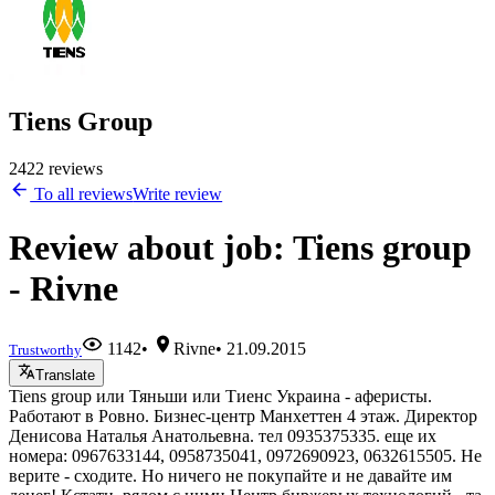
Tiens Group
2422 reviews
To all reviews
Write review
Review about job: Tiens group
- Rivne
1142
•
Rivne
•
21.09.2015
Trustworthy
Translate
Tiens group или Тяньши или Тиенс Украина - аферисты.
Работают в Ровно. Бизнес-центр Манхеттен 4 этаж. Директор
Денисова Наталья Анатольевна. тел 0935375335. еще их
номера: 0967633144, 0958735041, 0972690923, 0632615505. Не
верите - сходите. Но ничего не покупайте и не давайте им