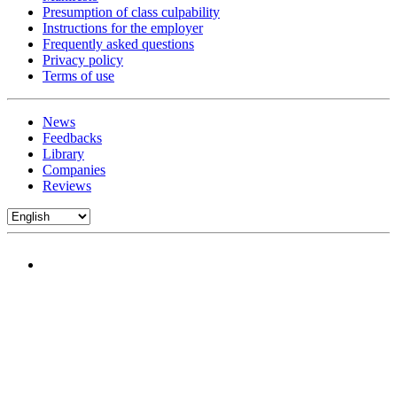
Presumption of class culpability
Instructions for the employer
Frequently asked questions
Privacy policy
Terms of use
News
Feedbacks
Library
Companies
Reviews