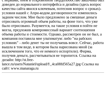
с нервами, боем и откровенной твердолобостью заказчика был
доведен до нормального интерфейса и дизайна (здесь вопрос
качества сайта явился ключевым, потеснив вопрос о сроках)-
условия нашей с Апри-кодом договоренности изменились
задним числом. Мне было предложено за смешные деньги
отрисовать огромный объем работы, на фоне того, что уже
было отрисовано. Разумеется, на такие условия я пойти не
могла, предложив компромиссный вариант соотношения
объема работы и стоимости. Однако, рассмотрен он не был, а
компания поставила мне ультиматум: либо "на рабских
условиях" - либо денег ты не получаешь вовсе. Сейчас, работа
вышла в том виде, в котором была нарисована мной (за
исключением того, что ее немного испортили). Фирма,
получив деньги, рассчитываться не торопится. Ссылка на
дизайн: http://st.free-
lance.ru/users/Nataniel/upload/f\_4ca08fd565a27.jpg Ссылка на
сайт: www.manaraga.ru