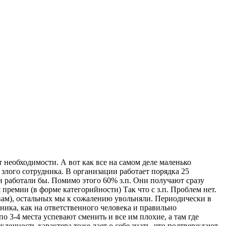
т необходимости. А вот как все на самом деле маленько
злого сотрудника. В организации работает порядка 25
они работали бы. Помимо этого 60% з.п. Они получают сразу
 премии (в форме категорийности) Так что с з.п. Проблем нет.
ствам), остальных мы к сожалению увольняли. Периодически в
ника, как на ответственного человека и правильно
 3-4 места успевают сменить и все им плохие, а там где
лочность характера тоже дает о себе знать, что подтверждают