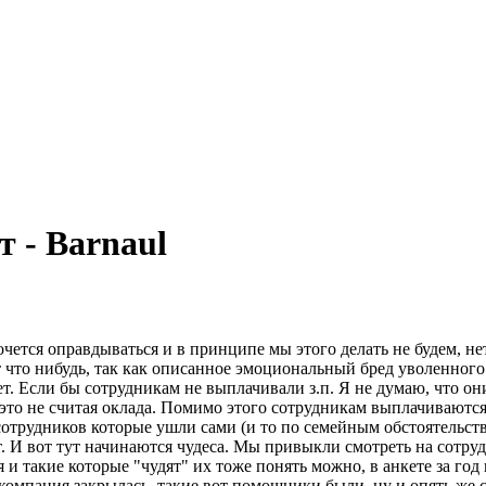
т - Barnaul
очется оправдываться и в принципе мы этого делать не будем, не
 что нибудь, так как описанное эмоциональный бред уволенного 
 лет. Если бы сотрудникам не выплачивали з.п. Я не думаю, что 
и это не считая оклада. Помимо этого сотрудникам выплачиваются
ко сотрудников которые ушли сами (и то по семейным обстоятель
 И вот тут начинаются чудеса. Мы привыкли смотреть на сотруд
акие которые "чудят" их тоже понять можно, в анкете за год по
омпания закрылась, такие вот помощники были, ну и опять же ск