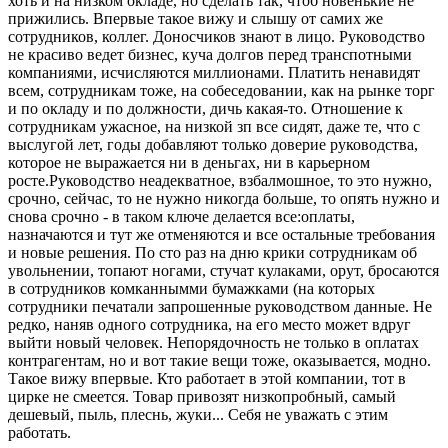
хоть и на низком окладе, но сделать так, чтоб новенькие не
прижились. Впервые такое вижу и слышу от самих же
сотрудников, коллег. Доносчиков знают в лицо. Руководство
не красиво ведет бизнес, куча долгов перед транспотными
компаниями, исчисляются миллионами. Платить ненавидят
всем, сотрудникам тоже, на собеседовании, как на рынке торг
и по окладу и по должности, дичь какая-то. Отношение к
сотрудникам ужасное, на низкой зп все сидят, даже те, что с
выслугой лет, годы добавляют только доверие руководства,
которое не выражается ни в деньгах, ни в карьерном
росте.Руководство неадекватное, взбалмошное, то это нужно,
срочно, сейчас, то не нужно никогда больше, то опять нужно и
снова срочно - в таком ключе делается все:оплаты,
назначаются и тут же отменяются и все остальные требования
и новые решения. По сто раз на дню крики сотрудникам об
увольнении, топают ногами, стучат кулаками, орут, бросаются
в сотрудников комканнымми бумажками (на которых
сотрудники печатали запрошенные руководством данные. Не
редко, наняв одного сотрудника, на его место может вдруг
выйти новый человек. Непорядочность не только в оплатах
контрагентам, но и вот такие вещи тоже, оказывается, модно.
Такое вижу впервые. Кто работает в этой компании, тот в
цирке не смеется. Товар привозят низкопробный, самый
дешевый, пыль, плеснь, жуки... Себя не уважать с этим
работать.