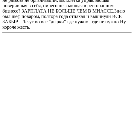
не развоза не организации, малолетка управляющая
поверившая в себя, ничего не знающая в ресторанном
бизнесе? ЗАРПЛАТА НЕ БОЛЬШЕ ЧЕМ В МИАССЕ,Знаю
был шеф поваром, полтора года отпахал и выкинули ВСЕ
ЗАБЫВ. .Лезут во все "дырки" где нужно , где не нужно.Ну
короче жесть.