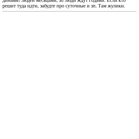
динамят людей месяцами, зп люди ждут годами. Если кто
решит туда идти, забудте про суточные и зп. Там жулики.