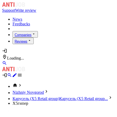
Support
Write review
News
Feedbacks
Companies
Reviews
Loading...
Nizhniy Novgorod
Карусель (X5 Retail group)
Карусель (X5 Retail group...
Х5гипер