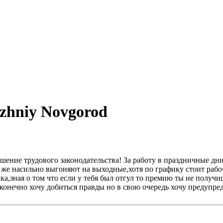
izhniy Novgorod
ушение трудового законодательства! За работу в праздничные дн
 же насильно выгоняют на выходные,хотя по графику стоит рабо
а,зная о том что если у тебя был отгул то премию ты не получи
онечно хочу добиться правды но в свою очередь хочу предупреди