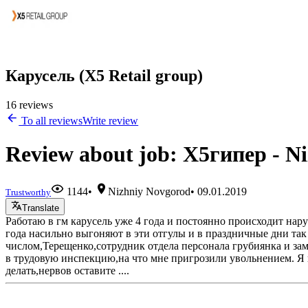
Карусель (X5 Retail group)
16 reviews
To all reviews
Write review
Review about job: Х5гипер - N
1144
•
Nizhniy Novgorod
•
09.01.2019
Trustworthy
Translate
Работаю в гм карусель уже 4 года и постоянно происходит нар
года насильно выгоняют в эти отгулы и в праздничные дни так
числом,Терещенко,сотрудник отдела персонала грубиянка и замк
в трудовую инспекцию,на что мне пригрозили увольнением. Я к
делать,нервов оставите ....