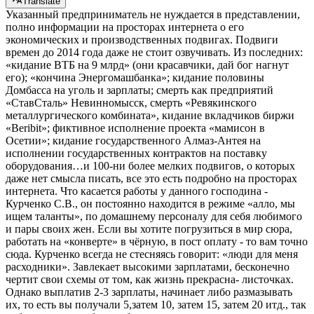
Translate
Указанный предприниматель не нуждается в представлении,
полно информации на просторах интернета о его
экономических и производственных подвигах. Подвиги
времен до 2014 года даже не стоит озвучивать. Из последних:
«кидание ВТБ на 9 млрд» (они красавчики, дай бог нагнут
его); «кончина Энергомашбанка»; кидание половины
Домбасса на уголь и зарплаты; смерть как предприятий
«СтавСталь» Невинномысск, смерть «Ревякинского
металлургического комбината», кидание вкладчиков биржи
«Beribit»; фиктивное исполнение проекта «мамисон в
Осетии»; кидание государственного Алмаз-Антея на
исполнении государственных контрактов на поставку
оборудования…и 100-ни более мелких подвигов, о которых
даже нет смысла писать, все это есть подробно на просторах
интернета. Что касается работы у данного господина -
Курченко С.В., он постоянно находится в режиме «алло, мы
ищем таланты», по домашнему персоналу для себя любимого
и пары своих жен. Если вы хотите погрузиться в мир сюра,
работать на «конверте» в чёрную, в пост оплату - то вам точно
сюда. Курченко всегда не стесняясь говорит: «люди для меня
расходники». Завлекает высокими зарплатами, бесконечно
чертит свои схемы от том, как жизнь прекрасна- листочках.
Однако выплатив 2-3 зарплаты, начинает либо размазывать
их, то есть вы получали 5,затем 10, затем 15, затем 20 итд., так