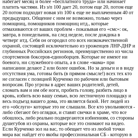
набегает месяц и более «бесплатного труда» или начинает
платить частями. Из з/п 100 дает 20, потом еще 20, потом еще
20 потом подходит новая з/п 100 к еще не выплаченным 40 от
предыдущих. Общение с ним не возможно, только через
помощниц, помощников помощниц итд., которые
отмахиваются от ваших проблем - показывая его «смс»: ок,
завтра, в понедельник, на след неделе, после дождика в
четверг итд. Себя он огородил ото всех низкокачественной
охраной, состоящей исключительно из уроженцев ЛНР-ДНР и
глубинных Российских регионов, преимущественно из числа
спортсменов боксеров-единоборцев. Которые не имеют ни
боевого, ни служебного опыта, а в слове «мама» при
написании делают 2 или более ошибок. Но за деньги и в виду
отсутствия ума, готовы бить (в прямом смысле!) всех тех кто
не согласен с позицией Курченко по рабочим или бытовым
вопросам. Про угрозы в адрес ваших родителей, детей,
сломать вам и им обе ноги, пробить голову, разбить лицо в
кровь, избить всю вашу семью, всю лестничную площадку и
весь подъезд вашего дома, это является базой. Нет людей из
его «обслуги» которые это не слышали. Все кто увольняются -
либо сбегают без оглядки, и ставят свечки в храме, что все
обошлось, либо реально подвергаются избиениям, со стороны
душегубов из охраны, которые все это снимают на видео.
Если Курченко зол на вас, то обещает что из любой точки
мира вас найдет его якобы профессиональная СБ - которую в