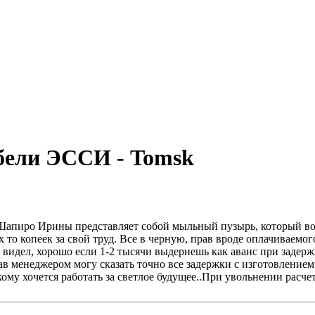
ебели ЭССИ - Tomsk
апиро Ирины представляет собой мыльный пузырь, который вот 
то копеек за свой труд. Все в черную, прав вроде оплачиваемог
видел, хорошо если 1-2 тысячи выдернешь как аванс при задержк
ав менеджером могу сказать точно все задержки с изготовлением 
му хочется работать за светлое будущее..При увольнении расчет