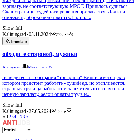
Каждый январь на протяжении трех лет работодатель платил
зарплату, не соответствующую МРОТ. Пришлось судиться.
Скан страницы судебного решения прилагается. Должник
отказался добровольно платить. Пришл...
Show full
Kaliningrad
03.11.2024
•
2725
•
0
Translate
обходите стороной, мужики
Anonymous
Металлист 39
не ведитесь на обещания "товарища" Вишневского цех в
котором предстоит работать - сущий ад, не отапливается,
страшная грязища работают исключительно в серую или
черную зарплату, белой оплаты труда н...
Show full
Kaliningrad
27.05.2024
•
1245
•
0
«
1
2
3
4
...
73
»