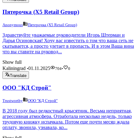
Пятерочка (X5 Retail Group)
Anonymous
Пятерочка (X5 Retail Group)
Здравствуйте уважаемые руководители Игорь Штерман и
Дарья Осиновская! Хочу вас известить о том что ваша сеть не
скатывается, а просто улетает в пропасть. И в этом Ваша вина
что вы ставите на руковод...
Show full
Kaliningrad
01.11.2025
•
704
•
0
Translate
ООО "КД Строй"
Trustworthy
ООО "КД Строй"
В 2018 году был редкостный крысятник. Весьма неприятная,
агрессивная атмосфера. Отработала несколько недель, только
трудовую книжку испачкала. Потом еще почти месяц ждала
оплату, звонила, узнавала, ко...
Show full