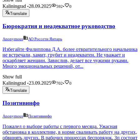
Kaliningrad
28.09.2025
•
592
•
0
Translate
Бюрократия и неадекватное руководство
Anonymous
АО Россети Янтарь
Избегайте Филиппова Д.А. более отвратительного начальника
не встречали, хамит, грубит и неадекватен. Не уважает и
оскарбляет женщин. Завислив, делает все чужими руками.
Много эмоциональных решений, от...
Show full
Kaliningrad
23.09.2025
•
702
•
0
Translate
Позитивинфо
Anonymous
Позитивинфо
Пожалел о выборе работы с первого месяца. Ужасная
обстановка в коллективе, в норме сваливать работу на других,
обвинять других. В рабочих процессах беспорядок. Зп состоит