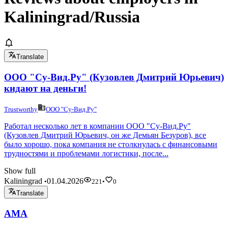
Kaliningrad/Russia
Translate
ООО "Су-Вид.Ру" (Кузовлев Дмитрий Юрьевич)
кидают на деньги!
Trustworthy
ООО "Су-Вид.Ру"
Работал несколько лет в компании ООО "Су-Вид.Ру"
(Кузовлев Дмитрий Юрьевич, он же Демьян Безуров), все
было хорошо, пока компания не столкнулась с финансовыми
трудностями и проблемами логистики, после...
Show full
Kaliningrad
01.04.2026
•
221
•
0
Translate
АМА