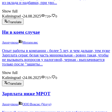
из оклада и надбавки, при уво...
Show full
Kaliningrad
24.08.2025
•
720
•
0
Translate
Ни в коем случае
Anonymous
Мегаполис
Опыт работы в компании - более 5 лет, и чем дальше, тем хуже
Зарплата серая: белая часть минимальная - ровно такая, чтобы
не вызывать вопросов у налоговой, черная - выплачивается
только после "защиты...
Show full
Kaliningrad
24.06.2025
•
757
•
0
Translate
Зарплата ниже МРОТ
Anonymous
ООО Воксис (Voxys)