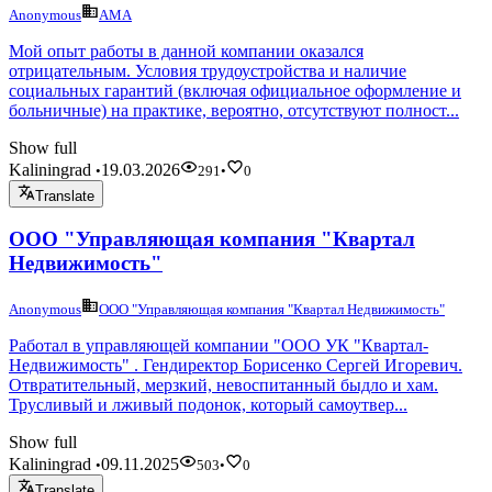
Anonymous
АМА
Мой опыт работы в данной компании оказался
отрицательным. Условия трудоустройства и наличие
социальных гарантий (включая официальное оформление и
больничные) на практике, вероятно, отсутствуют полност...
Show full
Kaliningrad
19.03.2026
•
291
•
0
Translate
ООО "Управляющая компания "Квартал
Недвижимость"
Anonymous
ООО "Управляющая компания "Квартал Недвижимость"
Работал в управляющей компании "ООО УК "Квартал-
Недвижимость" . Гендиректор Борисенко Сергей Игоревич.
Отвратительный, мерзкий, невоспитанный быдло и хам.
Трусливый и лживый подонок, который самоутвер...
Show full
Kaliningrad
09.11.2025
•
503
•
0
Translate