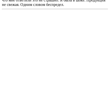
что мне ответили это не страшно. Я была в шоке. Продукция
не свежая. Одним словом беспредел.