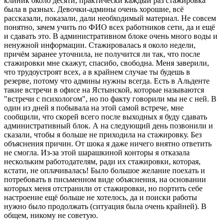
клиник около десяти, практически каждый раз стажировка
была в разных. Девочки-админы очень хорошие, всё
рассказали, показали, дали необходимый материал. Не совсем
понятно, зачем учить по ФИО всех работников сети, да и ещё
и сдавать это. В административном блоке очень много воды и
ненужной информации. Стажировалась я около недели,
причём заранее уточнила, не получится ли так, что после
стажировки мне скажут, спасибо, свободна. Меня заверили,
что трудоустроят всех, а в крайнем случае ты будешь в
резерве, потому что админы нужны всегда. Есть в Альденте
такие встречи в офисе на Ястынской, которые называются
"встречи с психологом", но по факту говорили мы не с ней. В
один из дней я побывала на этой самой встрече, мне
сообщили, что скорей всего после выходных я буду сдавать
административный блок. А на следующий день позвонили и
сказали, чтобы я больше не приходила на стажировку. Без
объяснения причин. От шока я даже ничего внятно ответить
не смогла. Из-за этой шарашкиной конторы я отказала
нескольким работодателям, ради их стажировки, которая,
кстати, не оплачивалась! Было большое желание поехать и
потребовать в письменном виде объяснения, на основании
которых меня отстранили от стажировки, но портить себе
настроение ещё больше не хотелось, да и поиски работы
нужно было продолжать (ситуация была очень крайней). В
общем, никому не советую.