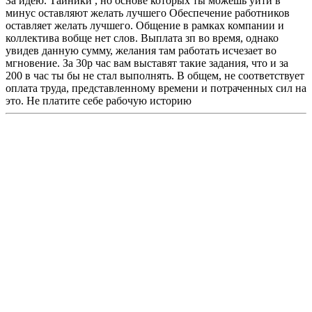
За идею. Тайники , но основе которых ты можешь уйти в
минус оставляют желать лучшего Обеспечение работников
оставляет желать лучшего. Общение в рамках компании и
коллектива вобще нет слов. Выплата зп во время, однако
увидев данную сумму, желания там работать исчезает во
мгновение. За 30р час вам выставят такие задания, что и за
200 в час ты бы не стал выполнять. В общем, не соответствует
оплата труда, представленному времени и потраченных сил на
это. Не платите себе рабочую историю