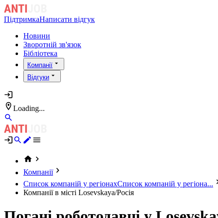
Підтримка
Написати відгук
Новини
Зворотній зв'язок
Бібліотека
Компанії
Відгуки
Loading...
Компанії
Список компаній у регіонах
Список компаній у регіона...
Компанії в місті Losevskaya/Росія
Погані роботодавці у Losevska