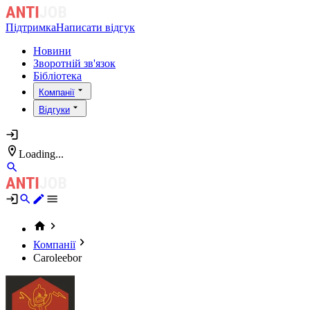
Підтримка
Написати відгук
Новини
Зворотній зв'язок
Бібліотека
Компанії
Відгуки
Loading...
Компанії
Caroleebor