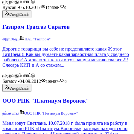
முழுவதும் காட்டு
Ryazan
05.10.2017
•
179606
•
0
மொழிபெயர்
Газпром Трасгаз Саратов
அநாமதேய
ПАО "Газпром"
Дорогие товарищи вы себе не представляете какая Ж этот
ГазПрём!!! Как вы думаете какая заработная плата у среднего
рабочего? А я знаю так как сам тут пашу и мечтаю свалить!!!
Слесарь КИП и А со стажем...
முழுவதும் காட்டு
Saratov
04.09.2012
•
100487
•
0
மொழிபெயர்
ООО РПК "Платинум Воронеж"
நம்பகமான
ООО РПК "Платинум Воронеж"
Меня зовут Светлана, 10.07.2018 г. была принята на работу в
компанию РПК «Платинум-Воронеж», которая находится по
адресу: г. Воронеж, ул. 45 стрелковой дивизии, д. 224 на