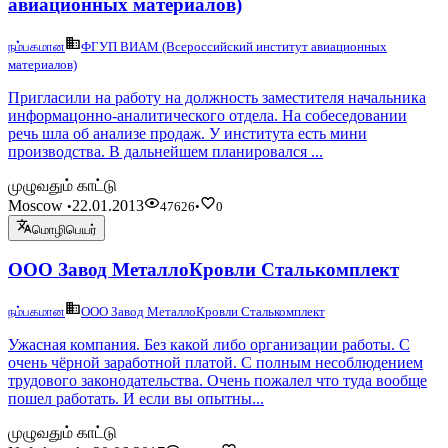
авиационных материалов)
நம்பகமான
ФГУП ВИАМ (Всероссийский институт авиационных
материалов)
Пригласили на работу на должность заместителя начальника
информацонно-аналитического отдела. На собеседовании
речь шла об анализе продаж. У института есть мини
производства. В дальнейшем планировался ...
முழுவதும் காட்டு
Moscow
22.01.2013
•
47626
•
0
மொழிபெயர்
ООО Завод МеталлоКровли Сталькомплект
நம்பகமான
ООО Завод МеталлоКровли Сталькомплект
Ужасная компания. Без какой либо организации работы. С
очень чёрной заработной платой. С полным несоблюдением
трудового законодательства. Очень пожалел что туда вообще
пошел работать. И если вы опытны...
முழுவதும் காட்டு