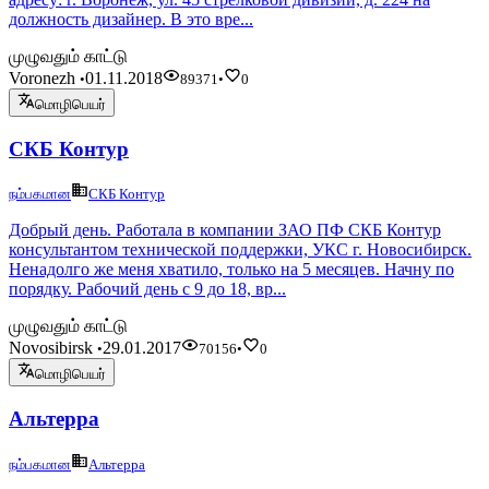
должность дизайнер. В это вре...
முழுவதும் காட்டு
Voronezh
01.11.2018
•
89371
•
0
மொழிபெயர்
СКБ Контур
நம்பகமான
СКБ Контур
Добрый день. Работала в компании ЗАО ПФ СКБ Контур
консультантом технической поддержки, УКС г. Новосибирск.
Ненадолго же меня хватило, только на 5 месяцев. Начну по
порядку. Рабочий день с 9 до 18, вр...
முழுவதும் காட்டு
Novosibirsk
29.01.2017
•
70156
•
0
மொழிபெயர்
Альтерра
நம்பகமான
Альтерра