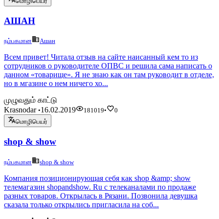
மொழிபெயர்
АШАН
நம்பகமான
Ашан
Всем привет! Читала отзыв на сайте наисанный кем то из
сотрудников о руководителе ОПВС и решила сама написать о
данном «товарище». Я не знаю как он там руководит в отделе,
но в мгазине о нем ничего хо...
முழுவதும் காட்டு
Krasnodar
16.02.2019
•
181019
•
0
மொழிபெயர்
shop & show
நம்பகமான
shop & show
Компания позиционирующая себя как shop &amp; show
телемагазин shopandshow. Ru с телеканалами по продаже
разных товаров. Открылась в Рязани. Позвонила девушка
сказала только открылись пригласила на соб...