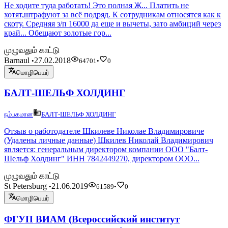
Не ходите туда работать! Это полная Ж... Платить не
хотят,штрафуют за всё подряд. К сотрудникам относятся как к
скоту. Средняя з/п 16000 да еще и вычеты, зато амбиций через
край... Обещают золотые гор...
முழுவதும் காட்டு
Barnaul
27.02.2018
•
64701
•
0
மொழிபெயர்
БАЛТ-ШЕЛЬФ ХОЛДИНГ
நம்பகமான
БАЛТ-ШЕЛЬФ ХОЛДИНГ
Отзыв о работодателе Шкилеве Николае Владимировиче
(Удалены личные данные) Шкилев Николай Владимирович
является: генеральным директором компании ООО "Балт-
Шельф Холдинг" ИНН 7842449270, директором ООО...
முழுவதும் காட்டு
St Petersburg
21.06.2019
•
61589
•
0
மொழிபெயர்
ФГУП ВИАМ (Всероссийский институт