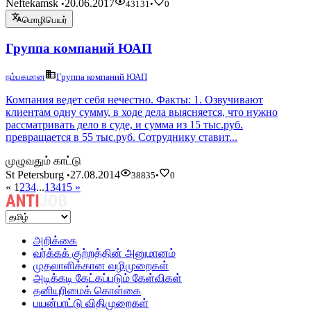
Neftekamsk
20.06.2017
•
43131
•
0
மொழிபெயர்
Группа компаний ЮАП
நம்பகமான
Группа компаний ЮАП
Компания ведет себя нечестно. Факты: 1. Озвучивают
клиентам одну сумму, в ходе дела выясняется, что нужно
рассматривать дело в суде, и сумма из 15 тыс.руб.
превращается в 55 тыс.руб. Сотруднику ставит...
முழுவதும் காட்டு
St Petersburg
27.08.2014
•
38835
•
0
«
1
2
3
4
...
13415
»
அறிக்கை
வர்க்கக் குற்றத்தின் அனுமானம்
முதலாளிக்கான வழிமுறைகள்
அடிக்கடி கேட்கப்படும் கேள்விகள்
தனியுரிமைக் கொள்கை
பயன்பாட்டு விதிமுறைகள்