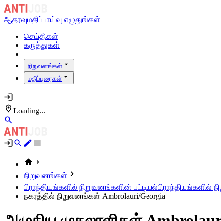
ஆதரவு
மதிப்பாய்வு எழுதுங்கள்
செய்திகள்
கருத்துகள்
நிறுவனங்கள்
மதிப்புரைகள்
Loading...
நிறுவனங்கள்
பிராந்தியங்களில் நிறுவனங்களின் பட்டியல்
பிராந்தியங்களில் ந
நகரத்தில் நிறுவனங்கள் Ambrolauri/Georgia
அழுகிய முதலாளிகள் Ambrolaur