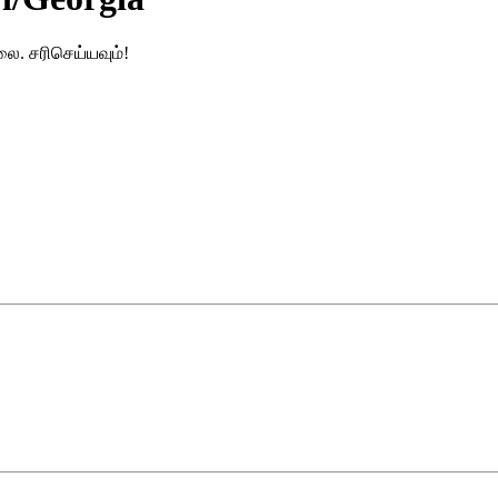
லை. சரிசெய்யவும்!