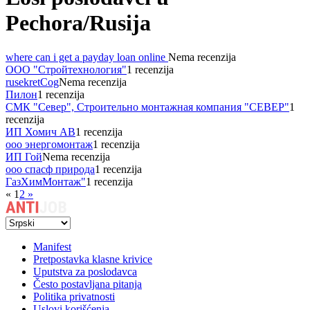
Pechora/Rusija
where can i get a payday loan online
Nema recenzija
ООО "Стройтехнология"
1 recenzija
rusekretCog
Nema recenzija
Пилон
1 recenzija
СМК "Север", Строительно монтажная компания "СЕВЕР"
1
recenzija
ИП Хомич АВ
1 recenzija
ооо энергомонтаж
1 recenzija
ИП Гой
Nema recenzija
ооо спасф природа
1 recenzija
ГазХимМонтаж"
1 recenzija
«
1
2
»
Manifest
Pretpostavka klasne krivice
Uputstva za poslodavca
Često postavljana pitanja
Politika privatnosti
Uslovi korišćenja