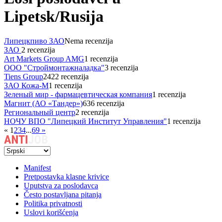
Lipetsk/Rusija
Липецкпиво ЗАО
Nema recenzija
ЗАО
2 recenzija
Art Markets Group AMG
1 recenzija
ООО "Строймонтажналадка"
3 recenzija
Tiens Group
2422 recenzija
ЗАО Кожа-М
1 recenzija
Зеленый мир - фармацевтическая компания
1 recenzija
Магнит (АО «Тандер»)
636 recenzija
Региональный центр
2 recenzija
НОЧУ ВПО "Липецкий Институт Управления"
1 recenzija
«
1
2
3
4
...
69
»
Manifest
Pretpostavka klasne krivice
Uputstva za poslodavca
Često postavljana pitanja
Politika privatnosti
Uslovi korišćenja