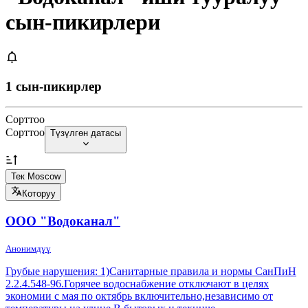
сын-пикирлери
1 сын-пикирлер
Сорттоо
Сорттоо
Түзүлгөн датасы
Тек Moscow
Которуу
ООО "Водоканал"
Анонимдүү
Грубые нарушения: 1)Санитарные правила и нормы СанПиН
2.2.4.548-96.Горячее водоснабжение отключают в целях
экономии с мая по октябрь включительно,независимо от