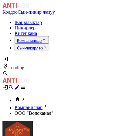
Колдоо
Сын-пикир жазуу
Жаңылыктар
Пикирлер
Китепкана
Компаниялар
Сын-пикирлер
Loading...
Компаниялар
ООО "Водоканал"