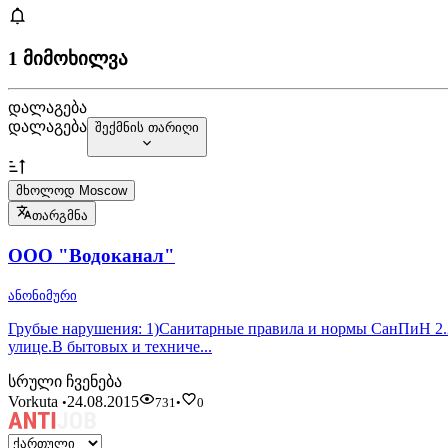
1 მიმოხილვა
დალაგება
დალაგება
შექმნის თარიღი
მხოლოდ Moscow
თარგმნა
ООО "Водоканал"
ანონიმური
Грубые нарушения: 1)Санитарные правила и нормы СанПиН 2.2.
улице.В бытовых и техниче...
სრული ჩვენება
Vorkuta
24.08.2015
•
731
•
0