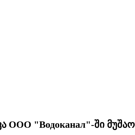
 ООО "Водоканал"-ში მუშაობ