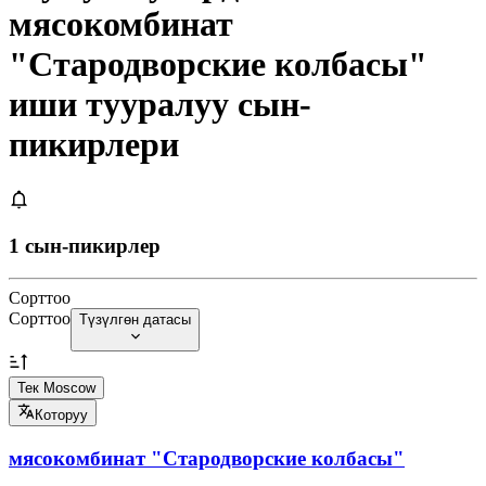
мясокомбинат
"Стародворские колбасы"
иши тууралуу сын-
пикирлери
1 сын-пикирлер
Сорттоо
Сорттоо
Түзүлгөн датасы
Тек Moscow
Которуу
мясокомбинат "Стародворские колбасы"