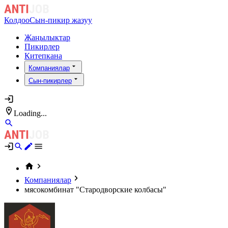
Колдоо
Сын-пикир жазуу
Жаңылыктар
Пикирлер
Китепкана
Компаниялар
Сын-пикирлер
Loading...
Компаниялар
мясокомбинат "Стародворские колбасы"