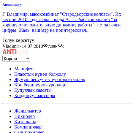
Анонимдүү
Г. Владимир, мясокомбинат "Стародворские колбасы". Их
весной 2010 года глава города А. П. Рыбаков хвалил "за
хорошую положительную динамику работы", т.е. за голые
цифры. Жаль, наш мэр не поинтересовал...
Толук көрсөтүү
Vladimir
14.07.2010
•
7209
•
0
Манифест
Класстык күнөө болжолу
Жумуш берүүчү үчүн көрсөтмөлөр
Көп берилүүчү суроолор
Купуялык саясаты
Колдонуу шарттары
Жаңылыктар
Пикирлер
Китепкана
Компаниялар
Сын-пикирлер