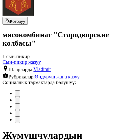
Которуу
мясокомбинат "Стародворские
колбасы"
1 сын-пикир
Сын-пикир жазуу
Шаарларда:
Vladimir
Рубрикалар:
Өндүрүш жана казуу
Социалдык тармактарда бөлүшүү:
Жумушчулардын