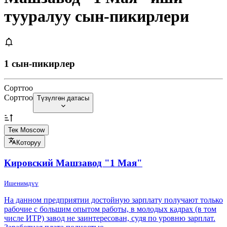
тууралуу сын-пикирлери
1 сын-пикирлер
Сорттоо
Сорттоо
Түзүлгөн датасы
Тек Moscow
Которуу
Кировский Машзавод "1 Мая"
Ишенимдүү
На данном предприятии достойную зарплату получают только
рабочие с большим опытом работы, в молодых кадрах (в том
числе ИТР) завод не заинтересован, судя по уровню зарплат.