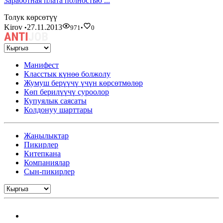
Заработная плата полностью ...
Толук көрсөтүү
Kirov
27.11.2013
•
971
•
0
Манифест
Класстык күнөө болжолу
Жумуш берүүчү үчүн көрсөтмөлөр
Көп берилүүчү суроолор
Купуялык саясаты
Колдонуу шарттары
Жаңылыктар
Пикирлер
Китепкана
Компаниялар
Сын-пикирлер