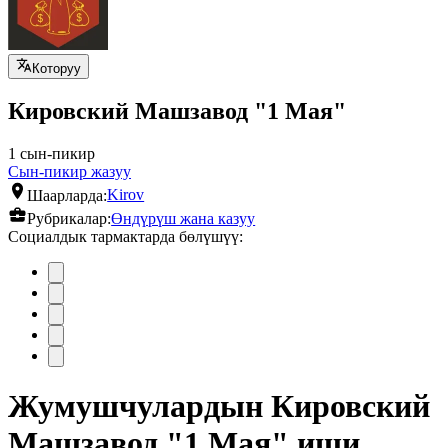
Которуу
Кировский Машзавод "1 Мая"
1 сын-пикир
Сын-пикир жазуу
Шаарларда:
Kirov
Рубрикалар:
Өндүрүш жана казуу
Социалдык тармактарда бөлүшүү:
Жумушчулардын Кировский
Машзавод "1 Мая" иши