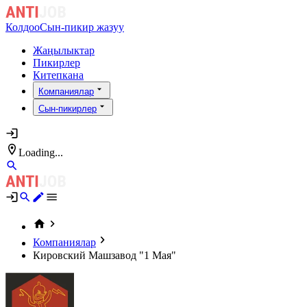
Колдоо
Сын-пикир жазуу
Жаңылыктар
Пикирлер
Китепкана
Компаниялар
Сын-пикирлер
Loading...
Компаниялар
Кировский Машзавод "1 Мая"