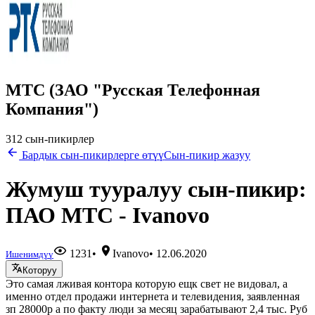
МТС (ЗАО "Русская Телефонная
Компания")
312 сын-пикирлер
Бардык сын-пикирлерге өтүү
Сын-пикир жазуу
Жумуш тууралуу сын-пикир:
ПАО МТС - Ivanovo
1231
•
Ivanovo
•
12.06.2020
Ишенимдүү
Которуу
Это самая лживая контора которую ещк свет не видовал, а
именно отдел продажи интернета и телевидения, заявленная
зп 28000р а по факту люди за месяц зарабатывают 2,4 тыс. Руб