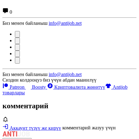
0
Биз менен байланыш
info@antijob.net
Биз менен байланыш
info@antijob.net
Сиздин колдооңуз биз үчүн абдан маанилүү
Patreon
Boosty
Криптовалюта жөнөтүү
Antijob
товарлары
комментарий
Аккаунт түзүү же кирүү
комментарий жазуу үчүн