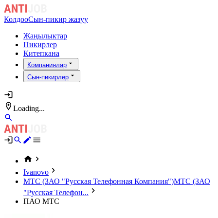
Колдоо
Сын-пикир жазуу
Жаңылыктар
Пикирлер
Китепкана
Компаниялар
Сын-пикирлер
Loading...
Ivanovo
МТС (ЗАО "Русская Телефонная Компания")
МТС (ЗАО
"Русская Телефон...
ПАО МТС