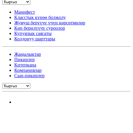
Манифест
Класстык күнөө болжолу
Жумуш берүүчү үчүн көрсөтмөлөр
Көп берилүүчү суроолор
Купуялык саясаты
Колдонуу шарттары
Жаңылыктар
Пикирлер
Китепкана
Компаниялар
Сын-пикирлер