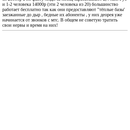
и 1-2 человека 14000р (эти 2 человека из 20) большинство
работает бесплатно так как они предоставляют "тёплые базы'
заезжанные до дыр , бедные их абоненты , у них деорея уже
начинается от звонков с мтс. В общем не советую тратить
свои нервы и время на них!