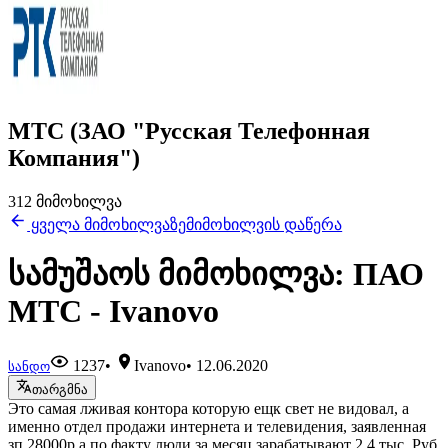
МТС (ЗАО "Русская Телефонная
Компания")
312 მიმოხილვა
ყველა მიმოხილვაზე
მიმოხილვის დაწერა
სამუშაოს მიმოხილვა: ПАО
МТС - Ivanovo
1237
•
Ivanovo
•
12.06.2020
სანდო
თარგმნა
Это самая лживая контора которую ещк свет не видовал, а
именно отдел продажи интернета и телевидения, заявленная
зп 28000р а по факту люди за месяц зарабатывают 2,4 тыс. Руб