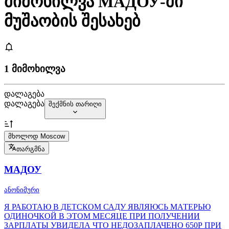
მიმოხილვა МАДОУ-ში
მუშაობის შესახებ
1 მიმოხილვა
დალაგება
დალაგება
შექმნის თარიღი
მხოლოდ Moscow
თარგმნა
МАДОУ
ანონიმური
Я РАБОТАЮ В ДЕТСКОМ САДУ ЯВЛЯЮСЬ МАТЕРЬЮ
ОДИНОЧКОЙ В ЭТОМ МЕСЯЦЕ ПРИ ПОЛУЧЕНИИ
ЗАРПЛАТЫ УВИДЕЛА ЧТО НЕДОЗАПЛАЧЕНО 650Р ПРИ