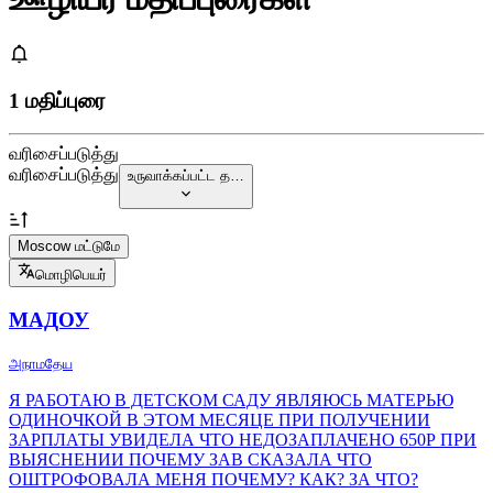
1 மதிப்புரை
வரிசைப்படுத்து
வரிசைப்படுத்து
உருவாக்கப்பட்ட த…
Moscow மட்டுமே
மொழிபெயர்
МАДОУ
அநாமதேய
Я РАБОТАЮ В ДЕТСКОМ САДУ ЯВЛЯЮСЬ МАТЕРЬЮ
ОДИНОЧКОЙ В ЭТОМ МЕСЯЦЕ ПРИ ПОЛУЧЕНИИ
ЗАРПЛАТЫ УВИДЕЛА ЧТО НЕДОЗАПЛАЧЕНО 650Р ПРИ
ВЫЯСНЕНИИ ПОЧЕМУ ЗАВ СКАЗАЛА ЧТО
ОШТРОФОВАЛА МЕНЯ ПОЧЕМУ? КАК? ЗА ЧТО?