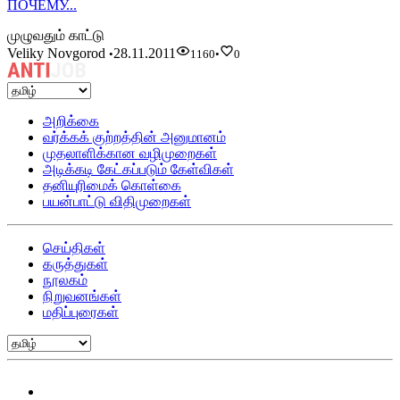
ПОЧЕМУ...
முழுவதும் காட்டு
Veliky Novgorod
28.11.2011
•
1160
•
0
அறிக்கை
வர்க்கக் குற்றத்தின் அனுமானம்
முதலாளிக்கான வழிமுறைகள்
அடிக்கடி கேட்கப்படும் கேள்விகள்
தனியுரிமைக் கொள்கை
பயன்பாட்டு விதிமுறைகள்
செய்திகள்
கருத்துகள்
நூலகம்
நிறுவனங்கள்
மதிப்புரைகள்