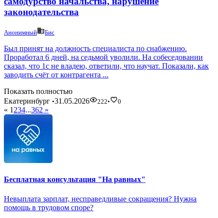
самодурство начальства, нарушение
законодательства
Анонимный
Бис
Был принят на должность специалиста по снабжению.
Проработал 6 дней, на седьмой уволили. На собеседовании
сказал, что 1с не владею, ответили, что научат. Показали, как
заводить счёт от контрагента ...
Показать полностью
Екатеринбург
31.05.2026
•
222
•
0
«
1
2
3
4
...
362
»
Бесплатная консультация "На равных"
Невыплата зарплат, несправедливые сокращения? Нужна
помощь в трудовом споре?