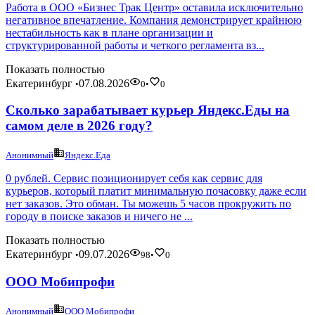
Работа в ООО «Бизнес Трак Центр» оставила исключительно
негативное впечатление. Компания демонстрирует крайнюю
нестабильность как в плане организации и
структурированной работы и четкого регламента вз...
Показать полностью
Екатеринбург
07.08.2026
•
0
•
0
Сколько зарабатывает курьер Яндекс.Еды на
самом деле в 2026 году?
Анонимный
Яндекс.Еда
0 рублей. Сервис позиционирует себя как сервис для
курьеров, который платит минимальную почасовку даже если
нет заказов. Это обман. Ты можешь 5 часов прокружить по
городу в поиске заказов и ничего не ...
Показать полностью
Екатеринбург
09.07.2026
•
98
•
0
ООО Мобипрофи
Анонимный
ООО Мобипрофи